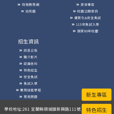
特殊教育網
資安專區
幼兒園
校園公開資訊
優質化&完全免試
115年免試入學
頭家80年校慶
招生資訊
訊息公告
簡介影片
認識各科
特色招生
完全免試
免試入學
實用技能學程
新生專區
常見問題
榮譽榜
學校地址:261 宜蘭縣頭城鎮新興路111號 / 電話總機:03-
特色招生