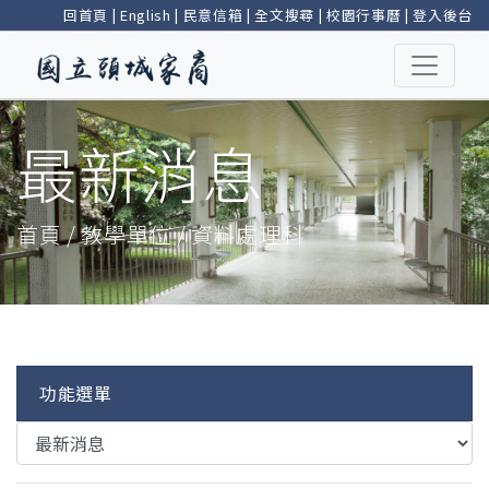
回首頁
|
English
|
民意信箱
|
全文搜尋
|
校園行事曆
|
登入後台
最新消息
首頁 / 教學單位 / 資料處理科
功能選單