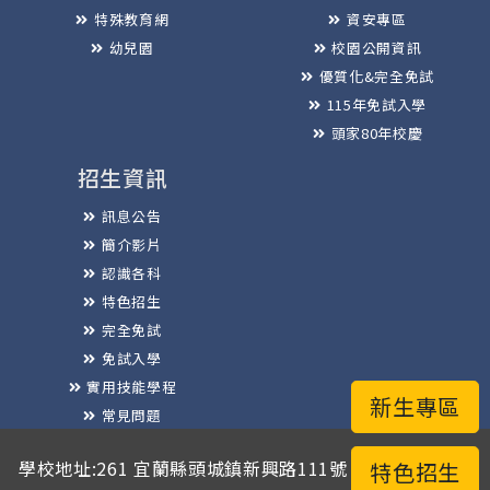
特殊教育網
資安專區
幼兒園
校園公開資訊
優質化&完全免試
115年免試入學
頭家80年校慶
招生資訊
訊息公告
簡介影片
認識各科
特色招生
完全免試
免試入學
實用技能學程
新生專區
常見問題
榮譽榜
學校地址:261 宜蘭縣頭城鎮新興路111號 / 電話總機:03-
特色招生