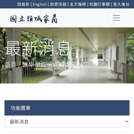
回首頁
|
English
|
民意信箱
|
全文搜尋
|
校園行事曆
|
登入後台
最新消息
首頁 / 教學單位 / 資料處理科
功能選單