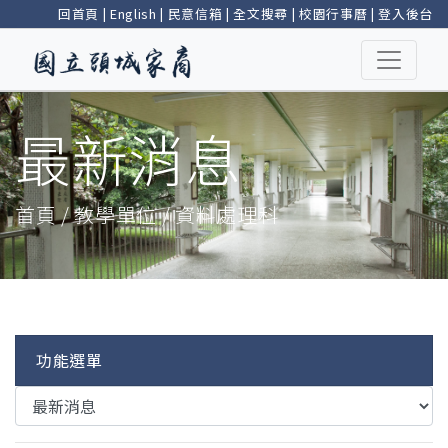
回首頁
|
English
|
民意信箱
|
全文搜尋
|
校園行事曆
|
登入後台
最新消息
首頁 / 教學單位 / 資料處理科
功能選單