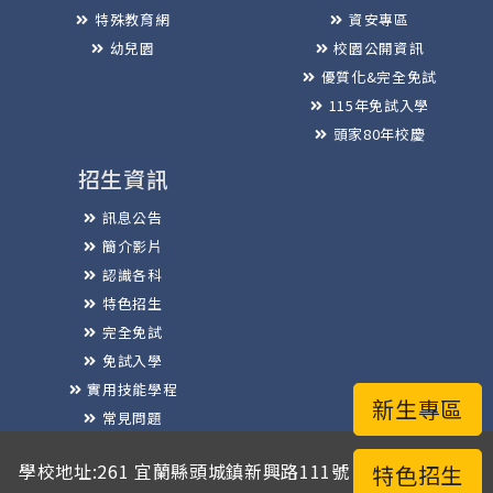
特殊教育網
資安專區
幼兒園
校園公開資訊
優質化&完全免試
115年免試入學
頭家80年校慶
招生資訊
訊息公告
簡介影片
認識各科
特色招生
完全免試
免試入學
實用技能學程
新生專區
常見問題
榮譽榜
學校地址:261 宜蘭縣頭城鎮新興路111號 / 電話總機:03-
特色招生