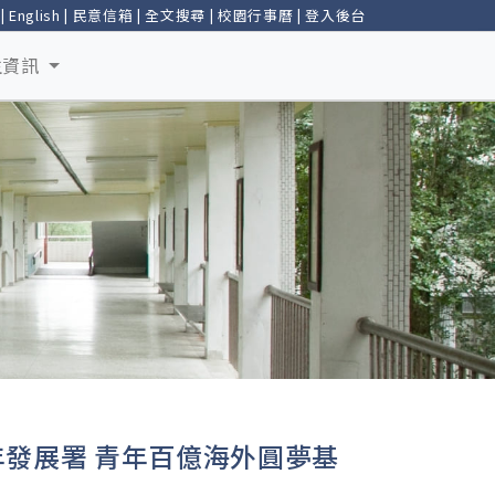
|
English
|
民意信箱
|
全文搜尋
|
校園行事曆
|
登入後台
生資訊
年發展署 青年百億海外圓夢基