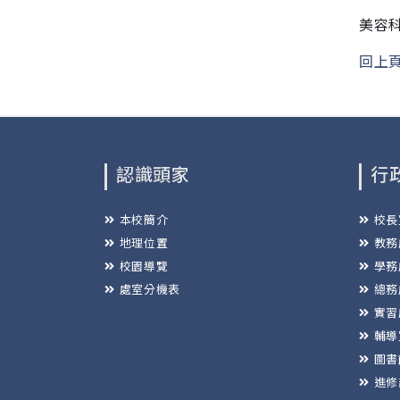
美容
回上
認識頭家
行
本校簡介
校長
地理位置
教務
校園導覽
學務
處室分機表
總務
實習
輔導
圖書
進修