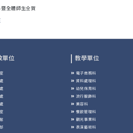
科暨
全體師生仝賀
頁
政單位
教學單位
室
電子商務科
處
資料處理科
處
幼兒保育科
處
流行服飾科
處
美容科
室
餐飲管理科
館
觀光事業科
部
表演藝術科