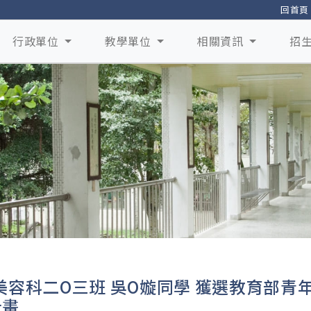
回首頁
行政單位
教學單位
相關資訊
招
美容科二O三班 吳O嫙同學 獲選教育部青
計畫