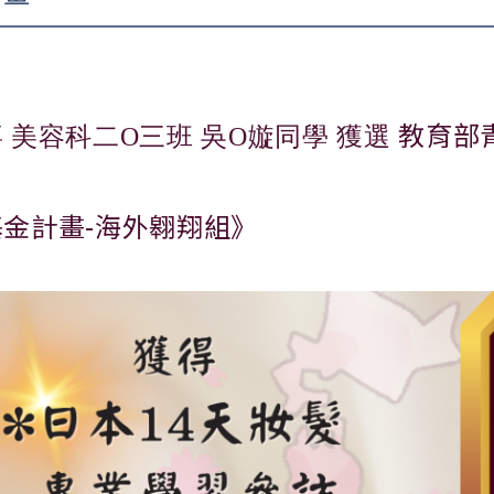
教育部
 美容科二O三班 吳O嫙同學 獲選
基金計畫-海外翱翔組》