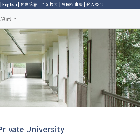
|
English
|
民意信箱
|
全文搜尋
|
校園行事曆
|
登入後台
生資訊
e University