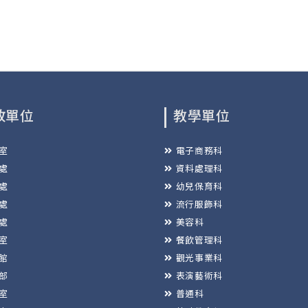
政單位
教學單位
室
電子商務科
處
資料處理科
處
幼兒保育科
處
流行服飾科
處
美容科
室
餐飲管理科
館
觀光事業科
部
表演藝術科
室
普通科