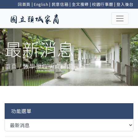
回首頁
|
English
|
民意信箱
|
全文搜尋
|
校園行事曆
|
登入後台
最新消息
首頁 / 教學單位 / 資料處理科
功能選單