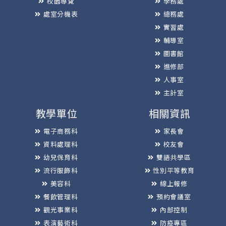
校園導覽
學務處
處室分機表
總務處
實習處
輔導室
圖書館
進修部
人事室
主計室
教學單位
相關資訊
電子商務科
家長會
資料處理科
校友會
幼兒保育科
雙語共學區
流行服飾科
性別平等教育
美容科
線上報修
餐飲管理科
預約會議室
觀光事業科
內部控制
表演藝術科
防疫專區