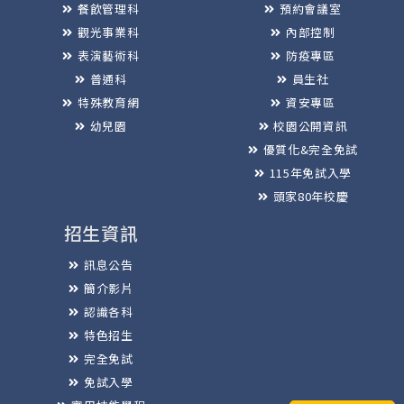
餐飲管理科
預約會議室
觀光事業科
內部控制
表演藝術科
防疫專區
普通科
員生社
特殊教育網
資安專區
幼兒園
校園公開資訊
優質化&完全免試
115年免試入學
頭家80年校慶
招生資訊
訊息公告
簡介影片
認識各科
特色招生
完全免試
免試入學