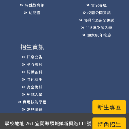
特殊教育網
資安專區
幼兒園
校園公開資訊
優質化&完全免試
115年免試入學
頭家80年校慶
招生資訊
訊息公告
簡介影片
認識各科
特色招生
完全免試
免試入學
實用技能學程
新生專區
常見問題
榮譽榜
學校地址:261 宜蘭縣頭城鎮新興路111號 / 電話總機:03-
特色招生