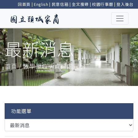
回首頁
|
English
|
民意信箱
|
全文搜尋
|
校園行事曆
|
登入後台
最新消息
首頁 / 教學單位 / 資料處理科
功能選單