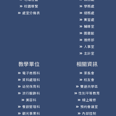
校園導覽
學務處
處室分機表
總務處
實習處
輔導室
圖書館
進修部
人事室
主計室
教學單位
相關資訊
電子商務科
家長會
資料處理科
校友會
幼兒保育科
雙語共學區
流行服飾科
性別平等教育
美容科
線上報修
餐飲管理科
預約會議室
觀光事業科
內部控制