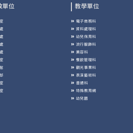
政單位
教學單位
室
電子商務科
處
資料處理科
處
幼兒保育科
處
流行服飾科
處
美容科
室
餐飲管理科
館
觀光事業科
部
表演藝術科
室
普通科
室
特殊教育網
幼兒園