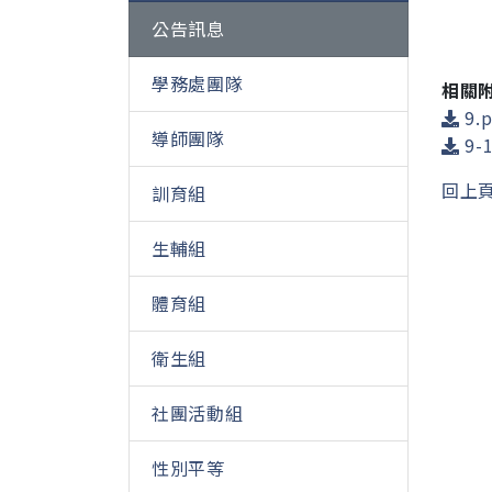
公告訊息
學務處團隊
相關
9.p
導師團隊
9-1
回上
訓育組
生輔組
體育組
衛生組
社團活動組
性別平等