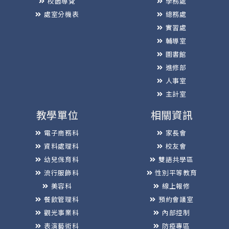
校園導覽
學務處
處室分機表
總務處
實習處
輔導室
圖書館
進修部
人事室
主計室
教學單位
相關資訊
電子商務科
家長會
資料處理科
校友會
幼兒保育科
雙語共學區
流行服飾科
性別平等教育
美容科
線上報修
餐飲管理科
預約會議室
觀光事業科
內部控制
表演藝術科
防疫專區