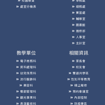
校園導覽
學務處
處室分機表
總務處
實習處
輔導室
圖書館
進修部
人事室
主計室
教學單位
相關資訊
電子商務科
家長會
資料處理科
校友會
幼兒保育科
雙語共學區
流行服飾科
性別平等教育
美容科
線上報修
餐飲管理科
預約會議室
觀光事業科
內部控制
表演藝術科
防疫專區