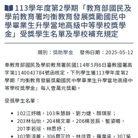
113學年度第2學期「教育部國民及
學前教育署均衡教育發展獎勵國民中
學畢業生升學當地高級中等學校獎學
金」受獎學生名單及學校補充規定
類別：
獎助學金
發佈日期：2025-05-12
奉教育部國民及學前教育署民國114年5月6日臺教國署高
字第1140043784號函核定，下列學生獲113學年度第2
學期「均衡教育發展獎勵國民中學畢業生升學當地高級中
等學校獎學金」每人壹萬元獎勵。
受獎學生名單：
1
02江妤晴，103朱慧靜、劉力婕、顏琪家；
203林仙怡，2
04
楊文豪，
206
楊昱辰、
藍姿晴，
207
李若瑄、
林思妤
；
302劉淳菁，3
06
周芷吟、
林佳霓、
羅韋承，3
07
吳