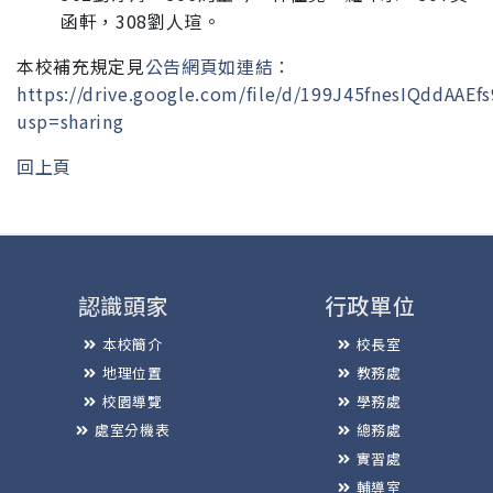
函軒，
308
劉人瑄
。
本校補充規定見
公告網頁如連結：
https://drive.google.com/file/d/199J45fnesIQddAAE
usp=sharing
回上頁
認識頭家
行政單位
本校簡介
校長室
地理位置
教務處
校園導覽
學務處
處室分機表
總務處
實習處
輔導室