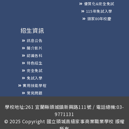
優質化&完全免試
115年免試入學
頭家80年校慶
招生資訊
訊息公告
簡介影片
認識各科
特色招生
完全免試
免試入學
實用技能學程
常見問題
榮譽榜
學校地址:261 宜蘭縣頭城鎮新興路111號 / 電話總機:03-
9771131
© 2025 Copyright
國立頭城高級家事商業職業學校
版權
所有