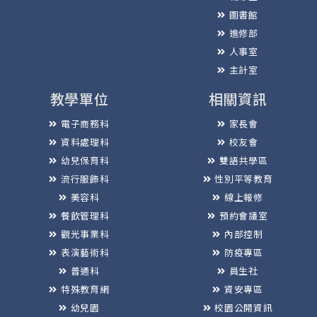
圖書館
進修部
人事室
主計室
教學單位
相關資訊
電子商務科
家長會
資料處理科
校友會
幼兒保育科
雙語共學區
流行服飾科
性別平等教育
美容科
線上報修
餐飲管理科
預約會議室
觀光事業科
內部控制
表演藝術科
防疫專區
普通科
員生社
特殊教育網
資安專區
幼兒園
校園公開資訊