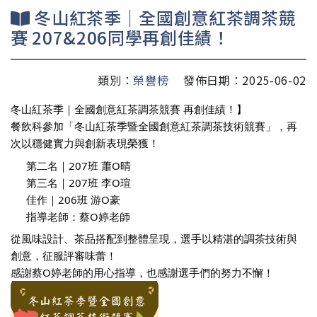
冬山紅茶季｜全國創意紅茶調茶競
賽 207&206同學再創佳績！
類別：
榮譽榜
發佈日期：2025-06-02
冬山紅茶季｜全國創意紅茶調茶競賽 再創佳績！】
餐飲科參加「冬山紅茶季暨全國創意紅茶調茶技術競賽」，再
次以穩健實力與創新表現榮獲！
第
二名｜207班 蕭O晴
第三名｜207班 李O瑄
佳作｜206班 游O豪
指導老師：蔡O婷老師
從風味設計、茶品搭配到整體呈現，選手以精湛的調茶技術與
創意，征服評審味蕾！
感謝蔡O婷老師的用心指導，也感謝選手們的努力不懈！