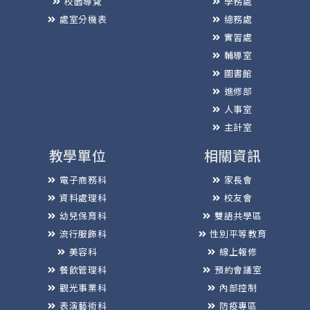
校園導覽
學務處
處室分機表
總務處
實習處
輔導室
圖書館
進修部
人事室
主計室
教學單位
相關資訊
電子商務科
家長會
資料處理科
校友會
幼兒保育科
雙語共學區
流行服飾科
性別平等教育
美容科
線上報修
餐飲管理科
預約會議室
觀光事業科
內部控制
表演藝術科
防疫專區