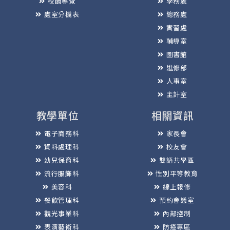
校園導覽
學務處
處室分機表
總務處
實習處
輔導室
圖書館
進修部
人事室
主計室
教學單位
相關資訊
電子商務科
家長會
資料處理科
校友會
幼兒保育科
雙語共學區
流行服飾科
性別平等教育
美容科
線上報修
餐飲管理科
預約會議室
觀光事業科
內部控制
表演藝術科
防疫專區