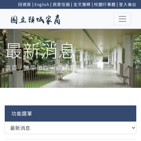
回首頁
|
English
|
民意信箱
|
全文搜尋
|
校園行事曆
|
登入後台
最新消息
首頁 / 教學單位 / 資料處理科
功能選單