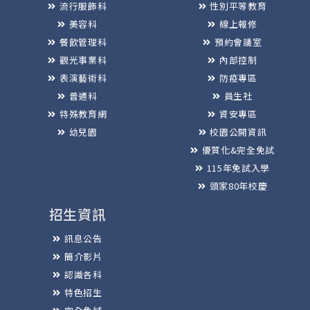
流行服飾科
性別平等教育
美容科
線上報修
餐飲管理科
預約會議室
觀光事業科
內部控制
表演藝術科
防疫專區
普通科
員生社
特殊教育網
資安專區
幼兒園
校園公開資訊
優質化&完全免試
115年免試入學
頭家80年校慶
招生資訊
訊息公告
簡介影片
認識各科
特色招生