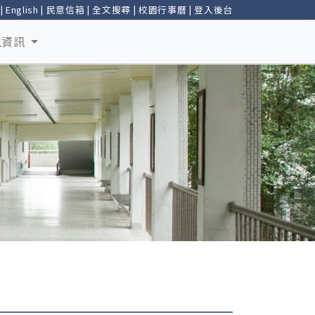
|
English
|
民意信箱
|
全文搜尋
|
校園行事曆
|
登入後台
生資訊