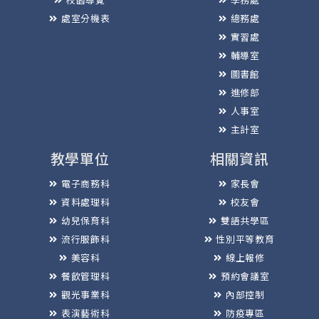
處室分機表
總務處
實習處
輔導室
圖書館
進修部
人事室
主計室
教學單位
相關資訊
電子商務科
家長會
資料處理科
校友會
幼兒保育科
雙語共學區
流行服飾科
性別平等教育
美容科
線上報修
餐飲管理科
預約會議室
觀光事業科
內部控制
表演藝術科
防疫專區