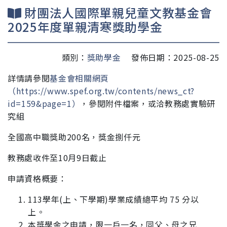
財團法人國際單親兒童文教基金會
2025年度單親清寒獎助學金
類別：
獎助學金
發佈日期：2025-08-25
詳情請參閱
基金會相關網頁
（https://www.spef.org.tw/contents/news_ct?
id=159&page=1）
，參閱附件檔案，或
洽教務處實驗研
究組
全國高中職獎助200名，獎金捌仟元
教務處收件至10月9日截止
申請資格概要：
113學年(上、下學期)學業成績總平均 75 分以
上。
本獎學金之申請，限一戶一名，同父、母之兄