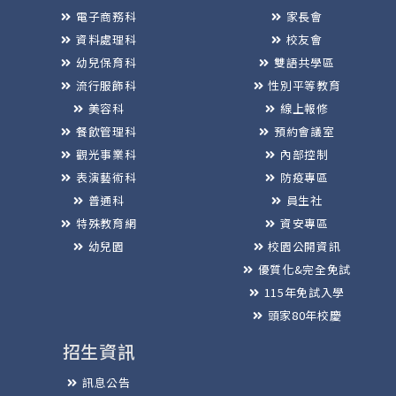
電子商務科
家長會
資料處理科
校友會
幼兒保育科
雙語共學區
流行服飾科
性別平等教育
美容科
線上報修
餐飲管理科
預約會議室
觀光事業科
內部控制
表演藝術科
防疫專區
普通科
員生社
特殊教育網
資安專區
幼兒園
校園公開資訊
優質化&完全免試
115年免試入學
頭家80年校慶
招生資訊
訊息公告