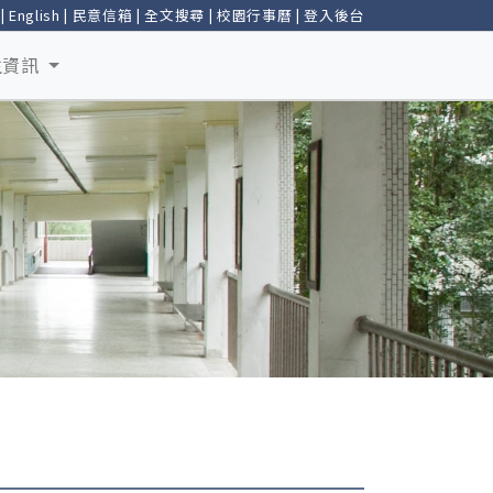
|
English
|
民意信箱
|
全文搜尋
|
校園行事曆
|
登入後台
生資訊