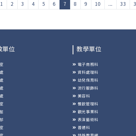
(current)
1
2
3
4
5
6
7
8
9
10
...
33
政單位
教學單位
室
電子商務科
處
資料處理科
處
幼兒保育科
處
流行服飾科
處
美容科
室
餐飲管理科
館
觀光事業科
部
表演藝術科
室
普通科
室
特殊教育網