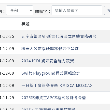
別：
關鍵字：
期
標題
4-12-25
元宇宙整合AI-新世代沉浸式體驗實務研習
4-12-09
機器人×電腦硬體寒假高中營隊
4-12-09
2024 ICDL資訊安全能力競賽
4-12-09
Swift Playground程式邏輯設計
4-12-09
一日線上資管冬令營《MISCA MOSCA》
4-11-29
2025銘傳資工APCS程式設計冬令營
4-11-26
2025人工智慧超夯應用研習營