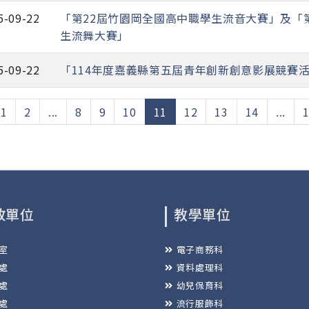
5-09-22
「第22屆竹園岡全國高中職學生流音大賽」及「
生流舞大賽」
5-09-22
「114年度嘉義縣第五屆青年創新創意影展競賽
(current)
1
2
...
8
9
10
11
12
13
14
...
政單位
教學單位
室
電子商務科
處
資料處理科
處
幼兒保育科
處
流行服飾科