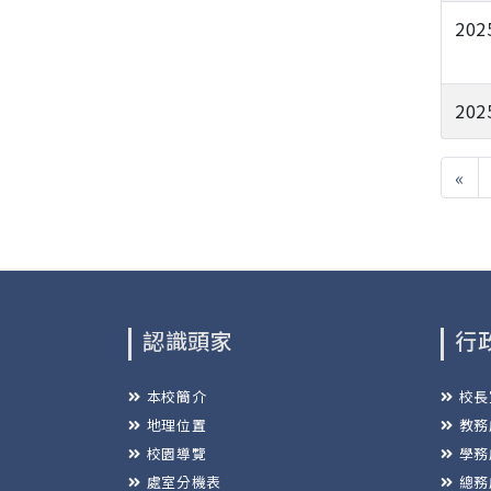
202
202
«
認識頭家
行
本校簡介
校長
地理位置
教務
校園導覽
學務
處室分機表
總務