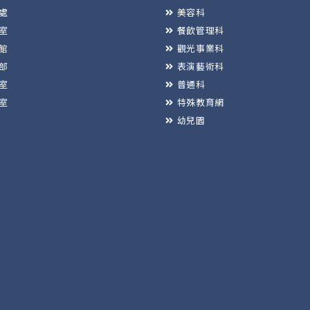
處
美容科
室
餐飲管理科
館
觀光事業科
部
表演藝術科
室
普通科
室
特殊教育網
幼兒園