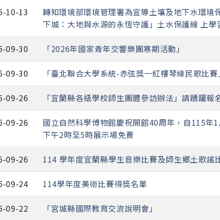
5-10-13
轉知環境部環境管理署為宣導土壤及地下水環境保
下城：大地與水源的永恆守護」土水保護線 上學
5-09-30
「2026年國家青年交響樂團寒期活動」
5-09-30
「臺北聯合大學系統-赤弦獎一紅樓琴緣民歌比賽
5-09-26
「宜蘭縣各級學校師生團體參訪辦法」請踴躍報
5-09-26
國立自然科學博物館慶祝開館40周年，自115年1
下午2時至5時展示場免費
5-09-26
114 學年度宜蘭縣學生音樂比賽及師生鄉土歌謠
5-09-24
114學年度美術比賽得獎名單
5-09-22
「宮城縣國際教育交流說明會」