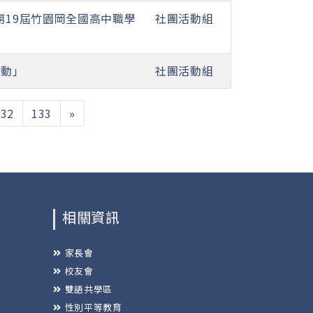
第19屆竹園岡全國高中職學
社團活動組
活動」
社團活動組
132
133
»
相關資訊
家長會
校友會
雙語共學區
性別平等教育