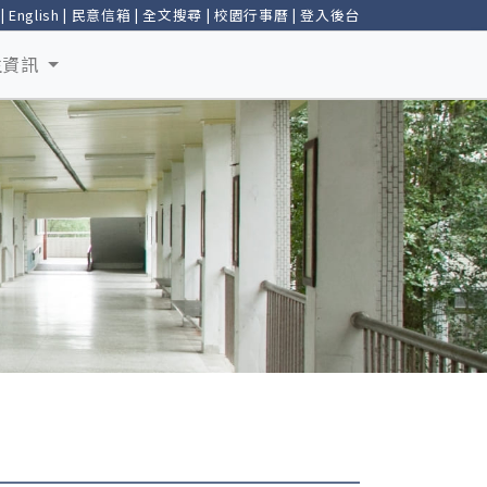
|
English
|
民意信箱
|
全文搜尋
|
校園行事曆
|
登入後台
生資訊