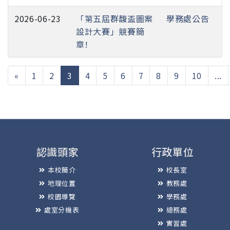
2026-06-23
「第五屆群馥盃圖案
學務處公告
設計大賽」競賽簡
章!
(current)
«
1
2
3
4
5
6
7
8
9
10
...
認識頭家
行政單位
本校簡介
校長室
地理位置
教務處
校園導覽
學務處
處室分機表
總務處
實習處