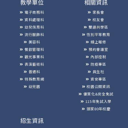
教學單位
相關資訊
電子商務科
家長會
資料處理科
校友會
幼兒保育科
雙語共學區
流行服飾科
性別平等教育
美容科
線上報修
餐飲管理科
預約會議室
觀光事業科
內部控制
表演藝術科
防疫專區
普通科
員生社
特殊教育網
資安專區
幼兒園
校園公開資訊
優質化&完全免試
115年免試入學
頭家80年校慶
招生資訊