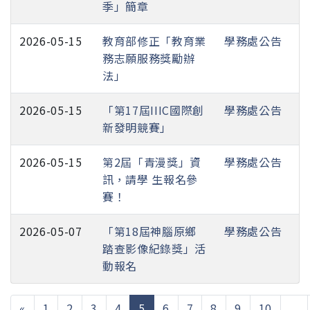
季」簡章
2026-05-15
教育部修正「教育業
學務處公告
務志願服務獎勵辦
法」
2026-05-15
「第17屆IIIC國際創
學務處公告
新發明競賽」
2026-05-15
第2屆「青漫獎」資
學務處公告
訊，請學 生報名參
賽！
2026-05-07
「第18屆神腦原鄉
學務處公告
踏查影像紀錄獎」活
動報名
(current)
«
1
2
3
4
5
6
7
8
9
10
...