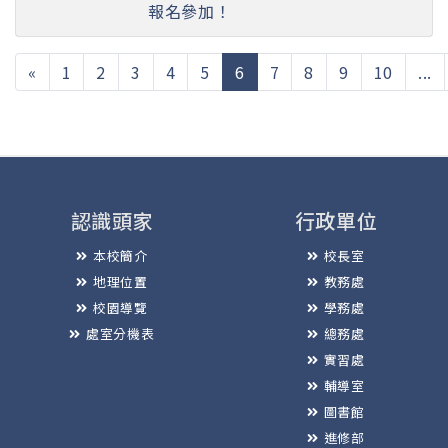
報名參加！
(current)
«
1
2
3
4
5
6
7
8
9
10
...
認識頭家
行政單位
本校簡介
校長室
地理位置
教務處
校園導覽
學務處
處室分機表
總務處
實習處
輔導室
圖書館
進修部