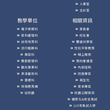
人事室
主計室
教學單位
相關資訊
電子商務科
家長會
資料處理科
校友會
幼兒保育科
雙語共學區
流行服飾科
性別平等教育
美容科
線上報修
餐飲管理科
預約會議室
觀光事業科
內部控制
表演藝術科
防疫專區
普通科
員生社
特殊教育網
資安專區
幼兒園
校園公開資訊
優質化&完全免試
115年免試入學