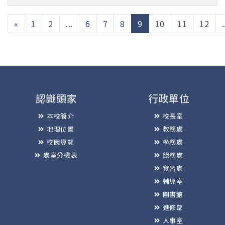
(current)
«
1
2
...
6
7
8
9
10
11
12
.
認識頭家
行政單位
本校簡介
校長室
地理位置
教務處
校園導覽
學務處
處室分機表
總務處
實習處
輔導室
圖書館
進修部
人事室