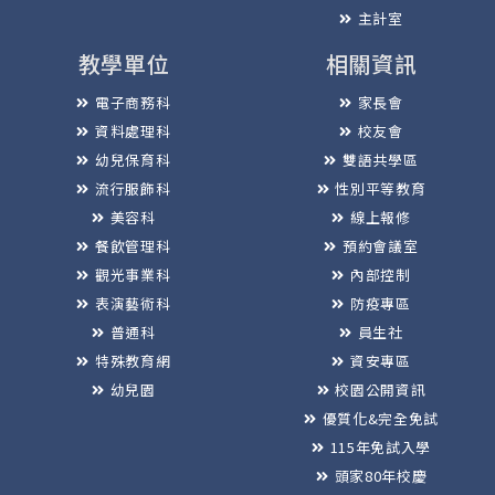
主計室
教學單位
相關資訊
電子商務科
家長會
資料處理科
校友會
幼兒保育科
雙語共學區
流行服飾科
性別平等教育
美容科
線上報修
餐飲管理科
預約會議室
觀光事業科
內部控制
表演藝術科
防疫專區
普通科
員生社
特殊教育網
資安專區
幼兒園
校園公開資訊
優質化&完全免試
115年免試入學
頭家80年校慶