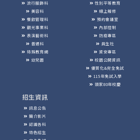
流行服飾科
性別平等教育
美容科
線上報修
餐飲管理科
預約會議室
觀光事業科
內部控制
表演藝術科
防疫專區
普通科
員生社
特殊教育網
資安專區
幼兒園
校園公開資訊
優質化&完全免試
115年免試入學
頭家80年校慶
招生資訊
訊息公告
簡介影片
認識各科
特色招生