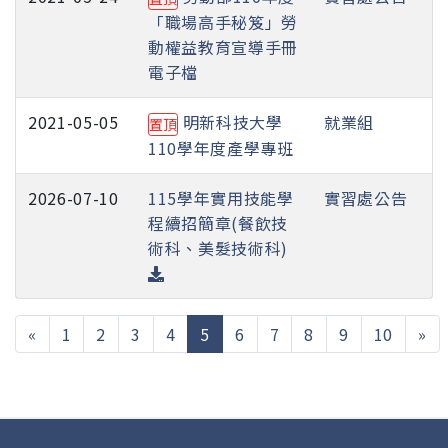
「職場高手秘笈」勞
動權益教育宣導手冊
電子檔
2021-05-05
明新科技大學
就業組
置頂
110學年度產學專班
2026-07-10
115學年實用技能學
實習處公告
程續招簡章(餐飲技
術科、美髮技術科)
(current)
«
1
2
3
4
5
6
7
8
9
10
»