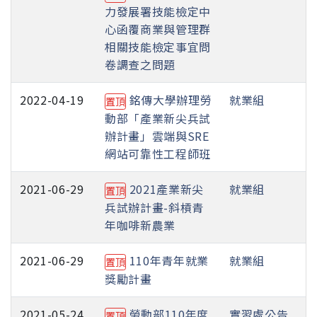
力發展署技能檢定中
心函覆商業與管理群
相關技能檢定事宜問
卷調查之問題
2022-04-19
銘傳大學辦理勞
就業組
置頂
動部「產業新尖兵試
辦計畫」雲端與SRE
網站可靠性工程師班
2021-06-29
2021產業新尖
就業組
置頂
兵試辦計畫-斜槓青
年咖啡新農業
2021-06-29
110年青年就業
就業組
置頂
獎勵計畫
2021-05-24
勞動部110年度
實習處公告
置頂