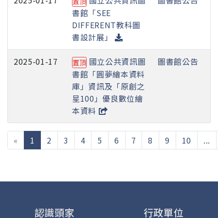
置頂
書館「SEE
DIFFERENT教科圖
書設計展」
2025-01-17
國立公共資訊圖
圖書館公告
置頂
書館「圓夢繪本資料
庫」資訊及「原創之
星100」優良數位繪
本資料
(current)
«
1
2
3
4
5
6
7
8
9
10
...
認識頭家
行政單位