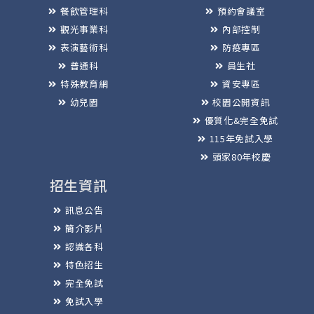
餐飲管理科
預約會議室
觀光事業科
內部控制
表演藝術科
防疫專區
普通科
員生社
特殊教育網
資安專區
幼兒園
校園公開資訊
優質化&完全免試
115年免試入學
頭家80年校慶
招生資訊
訊息公告
簡介影片
認識各科
特色招生
完全免試
免試入學