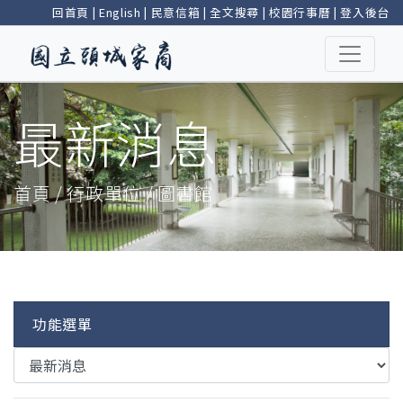
回首頁
|
English
|
民意信箱
|
全文搜尋
|
校園行事曆
|
登入後台
最新消息
首頁 / 行政單位 / 圖書館
功能選單