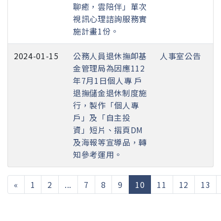
聊癒，雲陪伴」單次
視訊心理諮詢服務實
施計畫1份。
2024-01-15
公務人員退休撫卹基
人事室公告
金管理局為因應112
年7月1日個人專 戶
退撫儲金退休制度施
行，製作「個人專
戶」及「自主投
資」短片、摺頁DM
及海報等宣導品，轉
知參考運用。
(current)
«
1
2
...
7
8
9
10
11
12
13