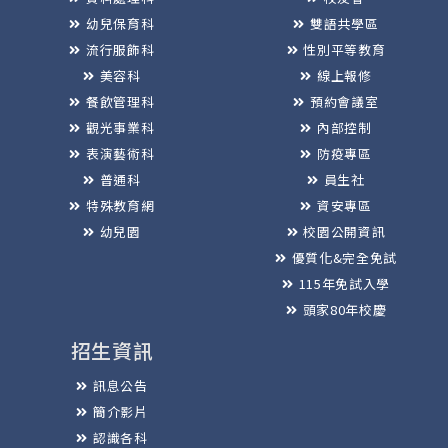
幼兒保育科
雙語共學區
流行服飾科
性別平等教育
美容科
線上報修
餐飲管理科
預約會議室
觀光事業科
內部控制
表演藝術科
防疫專區
普通科
員生社
特殊教育網
資安專區
幼兒園
校園公開資訊
優質化&完全免試
115年免試入學
頭家80年校慶
招生資訊
訊息公告
簡介影片
認識各科