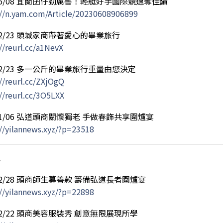
/06/08 宜蘭囝仔勁厲害！輕艇好手國際競速奪佳績
://n.yam.com/Article/20230608906899
/02/23 頭城家商帶著愛心的畢業旅行
//reurl.cc/a1NevX
/02/23 多一公斤的畢業旅行重量由您決定
//reurl.cc/ZXjOgQ
//reurl.cc/3O5LXX
/01/06 弘道頭商關懷獨老 手做春飾共享圍爐宴
://yilannews.xyz/?p=23518
年
/12/28 頭商師生募善款 籌備弘道長者圍爐宴
://yilannews.xyz/?p=22898
/12/22 頭商美容服裝秀 創意無限展現所學