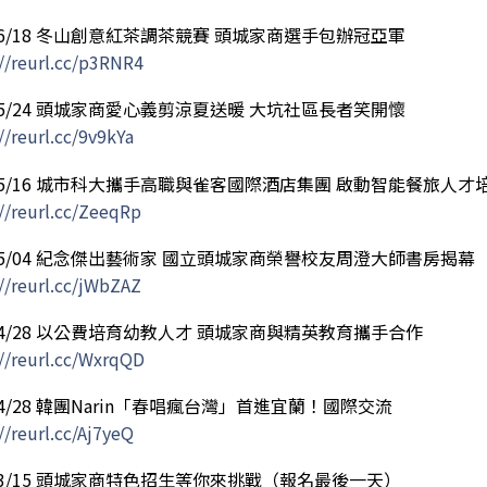
/06/18 冬山創意紅茶調茶競賽 頭城家商選手包辦冠亞軍
://reurl.cc/p3RNR4
/05/24 頭城家商愛心義剪涼夏送暖 大坑社區長者笑開懷
//reurl.cc/9v9kYa
/05/16 城市科大攜手高職與雀客國際酒店集團 啟動智能餐旅人才
//reurl.cc/ZeeqRp
/05/04 紀念傑出藝術家 國立頭城家商榮譽校友周澄大師書房揭幕
//reurl.cc/jWbZAZ
/04/28 以公費培育幼教人才 頭城家商與精英教育攜手合作
://reurl.cc/WxrqQD
/04/28 韓團Narin「春唱瘋台灣」首進宜蘭！國際交流
//reurl.cc/Aj7yeQ
/03/15 頭城家商特色招生等你來挑戰（報名最後一天）