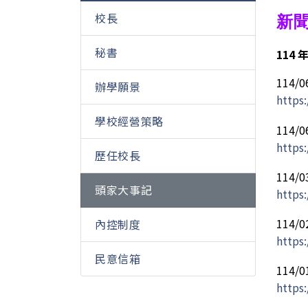
校長
新
秘書
114 
114
辦學願景
https
學校經營策略
114
https
歷任校長
114
頭家大事記
https
114
內控制度
https
民意信箱
114
https