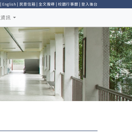
|
English
|
民意信箱
|
全文搜尋
|
校園行事曆
|
登入後台
生資訊