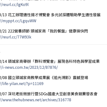
//reurl.cc/lgKo9l
/03/13 花工辦理適性揚才博覽會 多元試探體驗助學生適性發展
://myppt.cc/LgquWW
/02/21 222營養師節 頭城家商「我的餐盤」健康操快閃
://reurl.cc/77W93k
年
/12/14 頭城家商舉辦「群科博覽會」展現各科特色與學習成果
://i-news.com.tw/2023/12/87876/
/12/08 國立頭城家商教學成果展《追光溯影》震撼登場
//life-yilan.net/?p=11169
/12/07 深坑老街微旅行暨SDGs國產大豆創意美食競賽發表會
://www.thehubnews.net/archives/316778