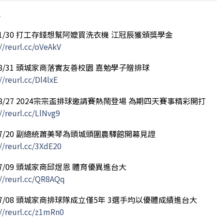
年
/11/30 打工存錢想幫阿嬤買洗衣機 江冠辰獲頒獎學金
//reurl.cc/oVeAkV
/08/31 頭城家商落實友善校園 嘉勉學子贈排球
//reurl.cc/Dl4lxE
/08/27 2024宗宗盃排球邀請賽熱鬧登場 為期四天賽事精彩開打
//reurl.cc/LlNvg9
/07/20 副總統蕭美琴為頭城頭圍農驛館開幕見證
//reurl.cc/3XdE20
/07/09 頭城家商邱煜恩 體育優異進台大
://reurl.cc/QR8AQq
/07/08 頭城家商排球隊成立僅5年 3選手均以優體成績進台大
://reurl.cc/z1mRn0