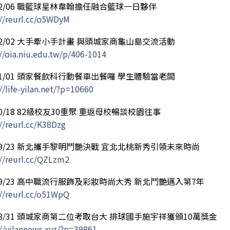
/12/06 職籃球星林韋翰擔任融合籃球一日夥伴
://reurl.cc/o5WDyM
/12/02 大手牽小手計畫 與頭城家商龜山島交流活動
//oia.niu.edu.tw/p/406-1014
/11/01 頭家餐飲科行動餐車出餐囉 學生體驗當老闆
//life-yilan.net/?p=10660
/10/18 82級校友30重聚 重返母校暢談校園往事
//reurl.cc/K38Dzg
/09/23 新北攜手黎明鬥艷決戰 宜北北桃新秀引領未來時尚
://reurl.cc/QZLzm2
/09/23 高中職流行服飾及彩妝時尚大秀 新北鬥艷邁入第7年
://reurl.cc/o51WpQ
/08/31 頭城家商第二位考取台大 排球國手施宇祥獲頒10萬獎金
://yilannews.xyz/?p=39861