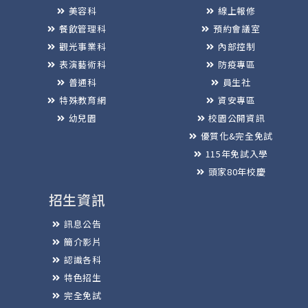
美容科
線上報修
餐飲管理科
預約會議室
觀光事業科
內部控制
表演藝術科
防疫專區
普通科
員生社
特殊教育網
資安專區
幼兒園
校園公開資訊
優質化&完全免試
115年免試入學
頭家80年校慶
招生資訊
訊息公告
簡介影片
認識各科
特色招生
完全免試