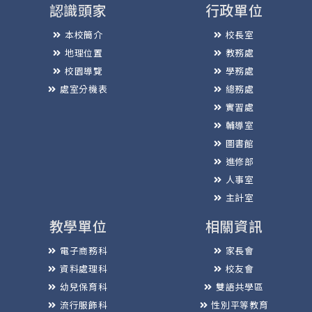
認識頭家
行政單位
本校簡介
校長室
地理位置
教務處
校園導覽
學務處
處室分機表
總務處
實習處
輔導室
圖書館
進修部
人事室
主計室
教學單位
相關資訊
電子商務科
家長會
資料處理科
校友會
幼兒保育科
雙語共學區
流行服飾科
性別平等教育