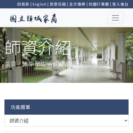
回首頁
|
English
|
民意信箱
|
全文搜尋
|
校園行事曆
|
登入後台
師資介紹
首頁 / 教學單位 / 餐飲管理科
功能選單