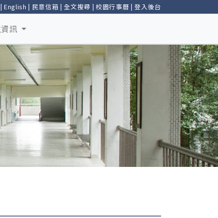
|
English
|
民意信箱
|
全文搜尋
|
校園行事曆
|
登入後台
生資訊