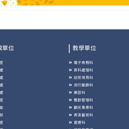
政單位
教學單位
室
電子商務科
處
資料處理科
處
幼兒保育科
處
流行服飾科
處
美容科
室
餐飲管理科
館
觀光事業科
部
表演藝術科
室
普通科