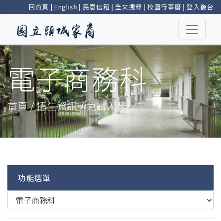
回首頁
|
English
|
民意信箱
|
全文搜尋
|
校園行事曆
|
登入後台
電子商務科
首頁 / 招生資訊 / 免試入學
功能選單