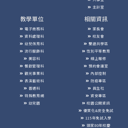
主計室
教學單位
相關資訊
電子商務科
家長會
資料處理科
校友會
幼兒保育科
雙語共學區
流行服飾科
性別平等教育
美容科
線上報修
餐飲管理科
預約會議室
觀光事業科
內部控制
表演藝術科
防疫專區
普通科
員生社
特殊教育網
資安專區
幼兒園
校園公開資訊
優質化&完全免試
115年免試入學
頭家80年校慶