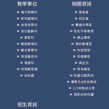
教學單位
相關資訊
電子商務科
家長會
資料處理科
校友會
幼兒保育科
雙語共學區
流行服飾科
性別平等教育
美容科
線上報修
餐飲管理科
預約會議室
觀光事業科
內部控制
表演藝術科
防疫專區
普通科
員生社
特殊教育網
資安專區
幼兒園
校園公開資訊
優質化&完全免試
115年免試入學
頭家80年校慶
招生資訊