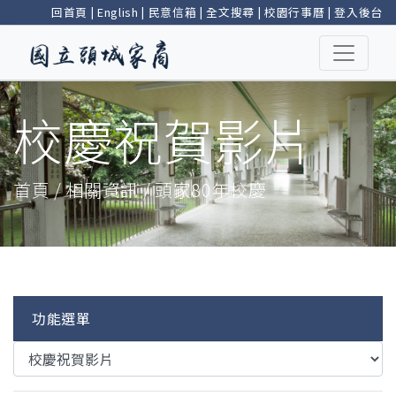
回首頁
|
English
|
民意信箱
|
全文搜尋
|
校園行事曆
|
登入後台
校慶祝賀影片
首頁 / 相關資訊 / 頭家80年校慶
功能選單