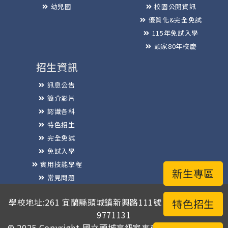
幼兒園
校園公開資訊
優質化&完全免試
115年免試入學
頭家80年校慶
招生資訊
訊息公告
簡介影片
認識各科
特色招生
完全免試
免試入學
實用技能學程
新生專區
常見問題
榮譽榜
學校地址:261 宜蘭縣頭城鎮新興路111號 / 電話總機:03-
特色招生
9771131
© 2025 Copyright
國立頭城高級家事商業職業學校
版權