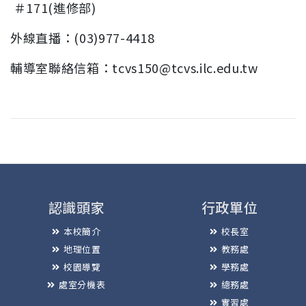
＃171(進修部)
外線直播：(03)977-4418
輔導室聯絡信箱：tcvs150@tcvs.ilc.edu.tw
認識頭家
行政單位
本校簡介
校長室
地理位置
教務處
校園導覽
學務處
處室分機表
總務處
實習處