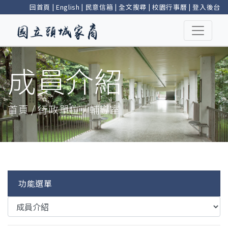
回首頁
|
English
|
民意信箱
|
全文搜尋
|
校園行事曆
|
登入後台
成員介紹
首頁 / 行政單位 / 輔導室
功能選單