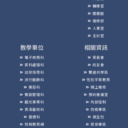
輔導室
圖書館
進修部
人事室
主計室
教學單位
相關資訊
電子商務科
家長會
資料處理科
校友會
幼兒保育科
雙語共學區
流行服飾科
性別平等教育
美容科
線上報修
餐飲管理科
預約會議室
觀光事業科
內部控制
表演藝術科
防疫專區
普通科
員生社
特殊教育網
資安專區