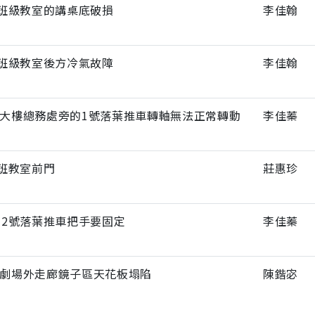
1班級教室的講桌底破損
李佳翰
1班級教室後方冷氣故障
李佳翰
大樓總務處旁的1號落葉推車轉軸無法正常轉動
李佳蓁
6班教室前門
莊惠珍
12號落葉推車把手要固定
李佳蓁
劇場外走廊鏡子區天花板塌陷
陳鍇宓