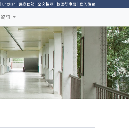
|
English
|
民意信箱
|
全文搜尋
|
校園行事曆
|
登入後台
生資訊