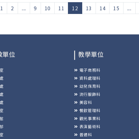
(current)
1
2
...
9
10
11
12
13
14
15
...
政單位
教學單位
室
電子商務科
處
資料處理科
處
幼兒保育科
處
流行服飾科
處
美容科
室
餐飲管理科
館
觀光事業科
部
表演藝術科
室
普通科