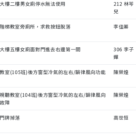
大樓二樓男女廁停水無法使用
212 林芩
兒
階梯教室旁廁所，求救按鈕脫落
李佳蓁
大樓五樓女廁面對門進去右邊第一間
306 李子
嬋
教室(105班)後方窗型冷氣的左右/韻律風向功能
陳榮煌
視聽教室(104班)後方窗型冷氣的左右/韻律風向
陳榮煌
故障
門牌掉落
高世恒