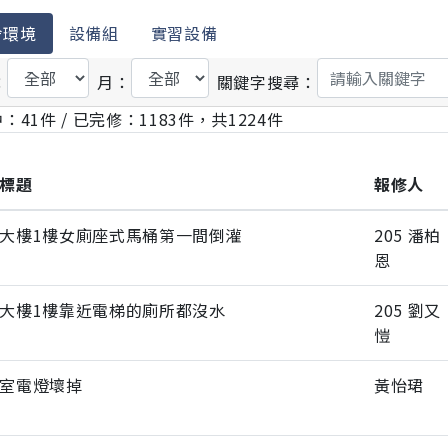
舍環境
設備組
實習設備
：
月：
關鍵字搜尋：
：41件 / 已完修：1183件，共1224件
標題
報修人
大樓1樓女廁座式馬桶第一間倒灌
205 潘柏
恩
大樓1樓靠近電梯的廁所都沒水
205 劉又
愷
室電燈壞掉
黃怡珺