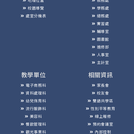
地理位置
教務處
校園導覽
學務處
處室分機表
總務處
實習處
輔導室
圖書館
進修部
人事室
主計室
教學單位
相關資訊
電子商務科
家長會
資料處理科
校友會
幼兒保育科
雙語共學區
流行服飾科
性別平等教育
美容科
線上報修
餐飲管理科
預約會議室
觀光事業科
內部控制