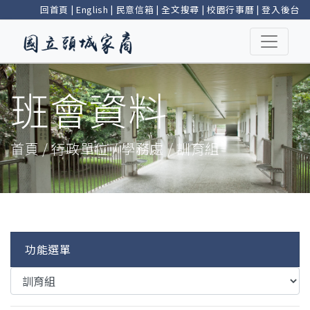
回首頁
|
English
|
民意信箱
|
全文搜尋
|
校園行事曆
|
登入後台
班會資料
首頁 / 行政單位 / 學務處 / 訓育組
功能選單