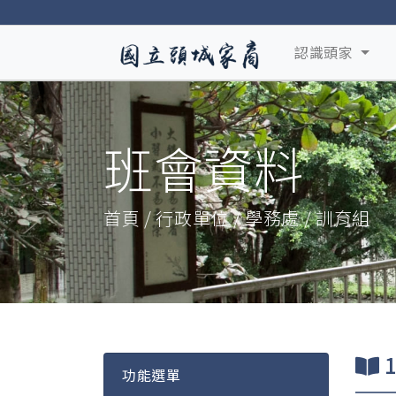
認識頭家
班會資料
首頁 / 行政單位 / 學務處 / 訓育組
功能選單