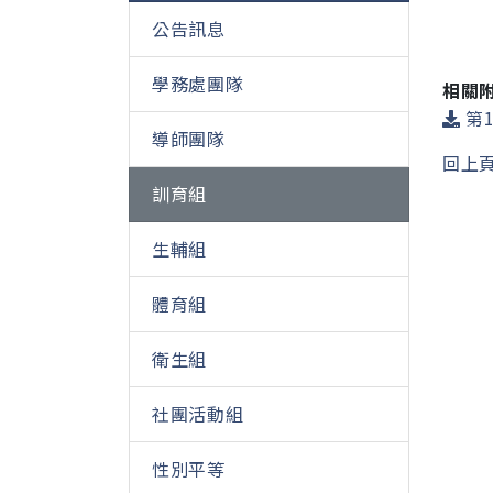
公告訊息
學務處團隊
相關
第1
導師團隊
回上
訓育組
生輔組
體育組
衛生組
社團活動組
性別平等