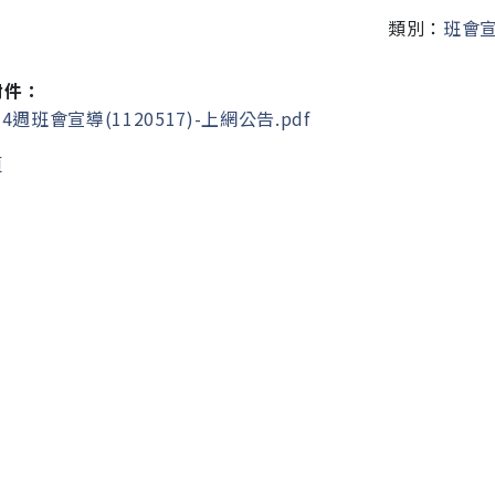
類別：
班會
附件：
4週班會宣導(1120517)-上網公告.pdf
頁