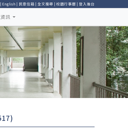
|
English
|
民意信箱
|
全文搜尋
|
校園行事曆
|
登入後台
生資訊
17)