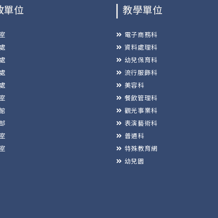
政單位
教學單位
室
電子商務科
處
資料處理科
處
幼兒保育科
處
流行服飾科
處
美容科
室
餐飲管理科
館
觀光事業科
部
表演藝術科
室
普通科
室
特殊教育網
幼兒園