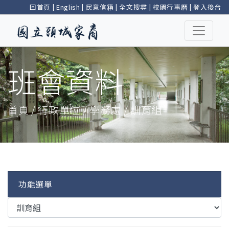
回首頁
|
English
|
民意信箱
|
全文搜尋
|
校園行事曆
|
登入後台
班會資料
首頁 / 行政單位 / 學務處 / 訓育組
功能選單