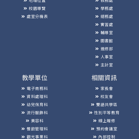
地理位置
教務處
校園導覽
學務處
處室分機表
總務處
實習處
輔導室
圖書館
進修部
人事室
主計室
教學單位
相關資訊
電子商務科
家長會
資料處理科
校友會
幼兒保育科
雙語共學區
流行服飾科
性別平等教育
美容科
線上報修
餐飲管理科
預約會議室
觀光事業科
內部控制