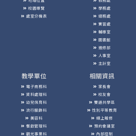
地理位置
教務處
校園導覽
學務處
處室分機表
總務處
實習處
輔導室
圖書館
進修部
人事室
主計室
教學單位
相關資訊
電子商務科
家長會
資料處理科
校友會
幼兒保育科
雙語共學區
流行服飾科
性別平等教育
美容科
線上報修
餐飲管理科
預約會議室
觀光事業科
內部控制