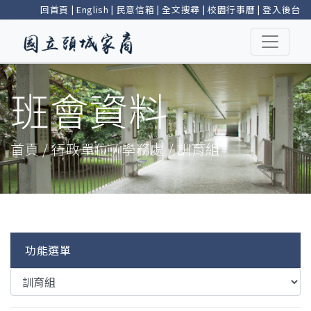
回首頁
|
English
|
民意信箱
|
全文搜尋
|
校園行事曆
|
登入後台
班會資料
首頁 / 行政單位 / 學務處 / 訓育組
功能選單