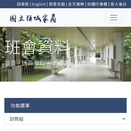
回首頁
|
English
|
民意信箱
|
全文搜尋
|
校園行事曆
|
登入後台
班會資料
首頁 / 行政單位 / 學務處 / 訓育組
功能選單