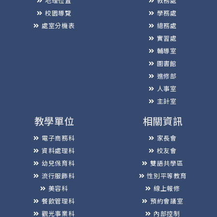
地理位置
教務處
校園導覽
學務處
處室分機表
總務處
實習處
輔導室
圖書館
進修部
人事室
主計室
教學單位
相關資訊
電子商務科
家長會
資料處理科
校友會
幼兒保育科
雙語共學區
流行服飾科
性別平等教育
美容科
線上報修
餐飲管理科
預約會議室
觀光事業科
內部控制