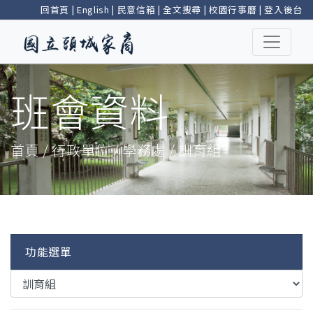
回首頁
|
English
|
民意信箱
|
全文搜尋
|
校園行事曆
|
登入後台
班會資料
首頁 / 行政單位 / 學務處 / 訓育組
功能選單