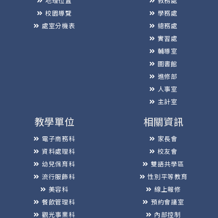
地理位置
教務處
校園導覽
學務處
處室分機表
總務處
實習處
輔導室
圖書館
進修部
人事室
主計室
教學單位
相關資訊
電子商務科
家長會
資料處理科
校友會
幼兒保育科
雙語共學區
流行服飾科
性別平等教育
美容科
線上報修
餐飲管理科
預約會議室
觀光事業科
內部控制