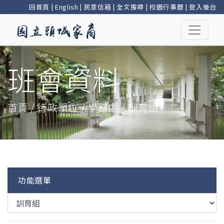
回首頁
|
English
|
民意信箱
|
全文搜尋
|
校園行事曆
|
登入後台
班會資料
首頁 / 行政單位 / 學務處 / 訓育組
功能選單