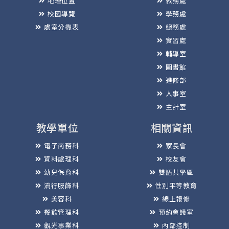
地理位置
教務處
校園導覽
學務處
處室分機表
總務處
實習處
輔導室
圖書館
進修部
人事室
主計室
教學單位
相關資訊
電子商務科
家長會
資料處理科
校友會
幼兒保育科
雙語共學區
流行服飾科
性別平等教育
美容科
線上報修
餐飲管理科
預約會議室
觀光事業科
內部控制