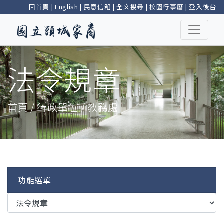
回首頁
|
English
|
民意信箱
|
全文搜尋
|
校園行事曆
|
登入後台
法令規章
首頁 / 行政單位 / 教務處
功能選單