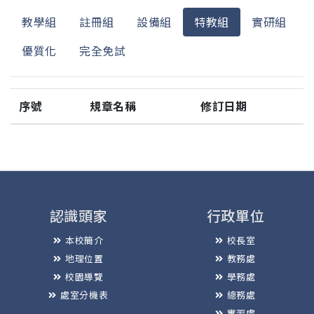
教學組
註冊組
設備組
特教組
實研組
優質化
完全免試
序號
規章名稱
修訂日期
認識頭家
行政單位
本校簡介
校長室
地理位置
教務處
校園導覽
學務處
處室分機表
總務處
實習處