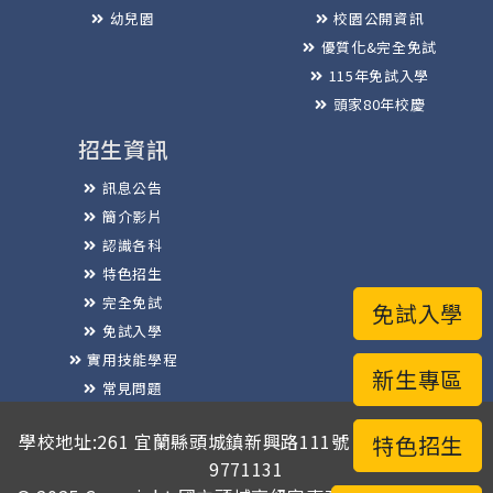
幼兒園
校園公開資訊
優質化&完全免試
115年免試入學
頭家80年校慶
招生資訊
訊息公告
簡介影片
認識各科
特色招生
完全免試
免試入學
免試入學
實用技能學程
新生專區
常見問題
榮譽榜
學校地址:261 宜蘭縣頭城鎮新興路111號 / 電話總機:03-
特色招生
9771131