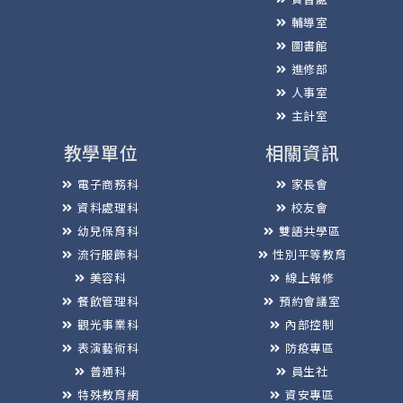
輔導室
圖書館
進修部
人事室
主計室
教學單位
相關資訊
電子商務科
家長會
資料處理科
校友會
幼兒保育科
雙語共學區
流行服飾科
性別平等教育
美容科
線上報修
餐飲管理科
預約會議室
觀光事業科
內部控制
表演藝術科
防疫專區
普通科
員生社
特殊教育網
資安專區