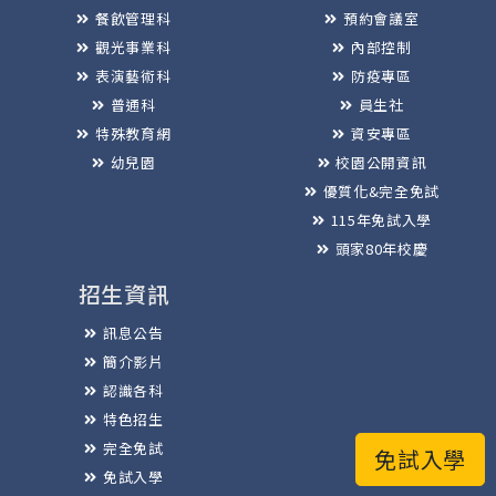
餐飲管理科
預約會議室
觀光事業科
內部控制
表演藝術科
防疫專區
普通科
員生社
特殊教育網
資安專區
幼兒園
校園公開資訊
優質化&完全免試
115年免試入學
頭家80年校慶
招生資訊
訊息公告
簡介影片
認識各科
特色招生
完全免試
免試入學
免試入學