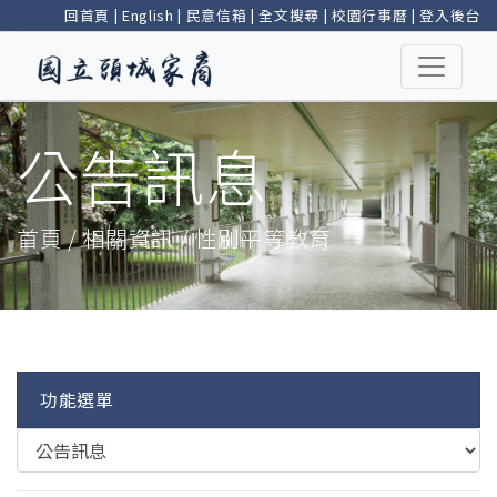
回首頁
|
English
|
民意信箱
|
全文搜尋
|
校園行事曆
|
登入後台
公告訊息
首頁 / 相關資訊 / 性別平等教育
功能選單