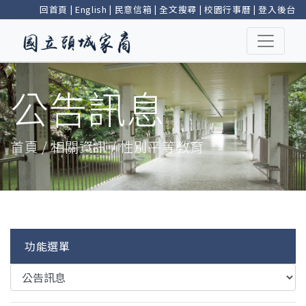
回首頁
|
English
|
民意信箱
|
全文搜尋
|
校園行事曆
|
登入後台
公告訊息
首頁 / 相關資訊 / 性別平等教育
功能選單