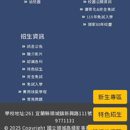
幼兒園
校園公開資訊
優質化&完全免試
115年免試入學
頭家80年校慶
招生資訊
訊息公告
簡介影片
認識各科
特色招生
完全免試
免試入學
實用技能學程
新生專區
常見問題
榮譽榜
學校地址:261 宜蘭縣頭城鎮新興路111號 / 電話總機:03-
特色招生
9771131
© 2025 Copyright
國立頭城高級家事商業職業學校
版權