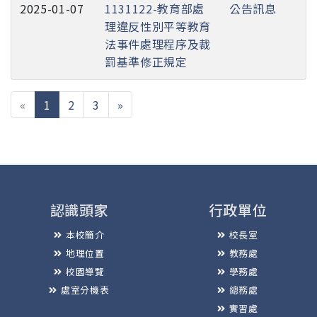
2025-01-07
1131122-教育部處
公告訊息
理違反性別平等教育
法事件處理程序及裁
罰基準修正規定
(current)
«
1
2
3
»
認識頭家
行政單位
本校簡介
校長室
地理位置
教務處
校園導覽
學務處
處室分機表
總務處
實習處