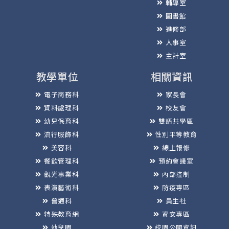
輔導室
圖書館
進修部
人事室
主計室
教學單位
相關資訊
電子商務科
家長會
資料處理科
校友會
幼兒保育科
雙語共學區
流行服飾科
性別平等教育
美容科
線上報修
餐飲管理科
預約會議室
觀光事業科
內部控制
表演藝術科
防疫專區
普通科
員生社
特殊教育網
資安專區
幼兒園
校園公開資訊