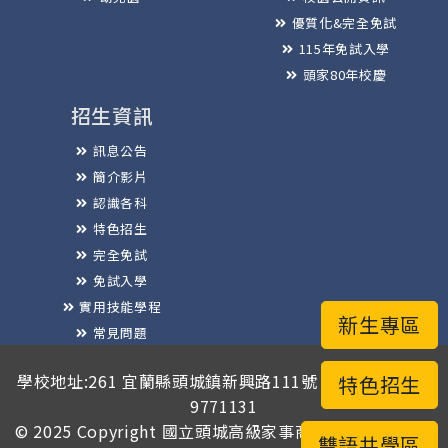
優質化&完全免試
115年免試入學
頭家80年校慶
招生資訊
訊息公告
簡介影片
認識各科
特色招生
完全免試
免試入學
實用技能學程
新生專區
常見問題
榮譽榜
學校地址:261 宜蘭縣頭城鎮新興路111號 / 電話總機:03-
特色招生
9771131
© 2025 Copyright
國立頭城高級家事商業職業學校
版權
雙語共學區