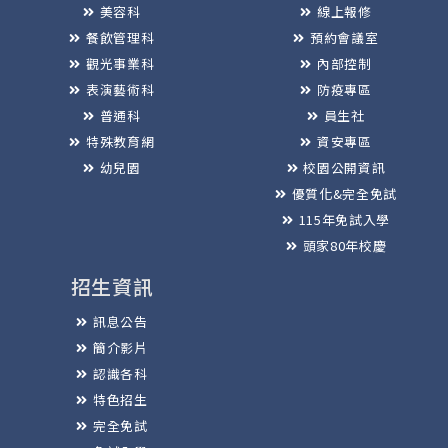
美容科
線上報修
餐飲管理科
預約會議室
觀光事業科
內部控制
表演藝術科
防疫專區
普通科
員生社
特殊教育網
資安專區
幼兒園
校園公開資訊
優質化&完全免試
115年免試入學
頭家80年校慶
招生資訊
訊息公告
簡介影片
認識各科
特色招生
完全免試