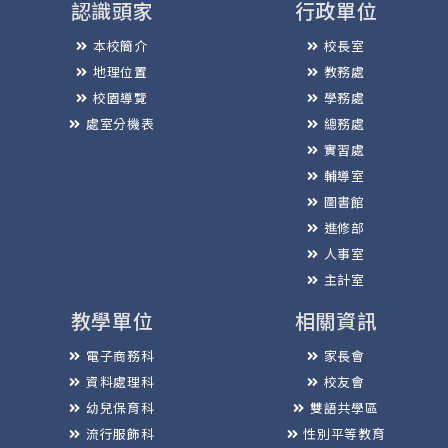
認識頭家
行政單位
本校簡介
校長室
地理位置
教務處
校園導覽
學務處
處室分機表
總務處
實習處
輔導室
圖書館
進修部
人事室
主計室
教學單位
相關資訊
電子商務科
家長會
資料處理科
校友會
幼兒保育科
雙語共學區
流行服飾科
性別平等教育