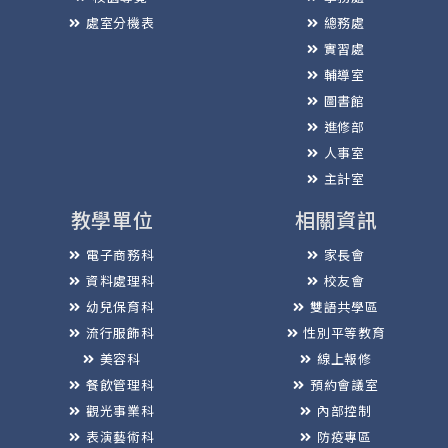
處室分機表
總務處
實習處
輔導室
圖書館
進修部
人事室
主計室
教學單位
相關資訊
電子商務科
家長會
資料處理科
校友會
幼兒保育科
雙語共學區
流行服飾科
性別平等教育
美容科
線上報修
餐飲管理科
預約會議室
觀光事業科
內部控制
表演藝術科
防疫專區