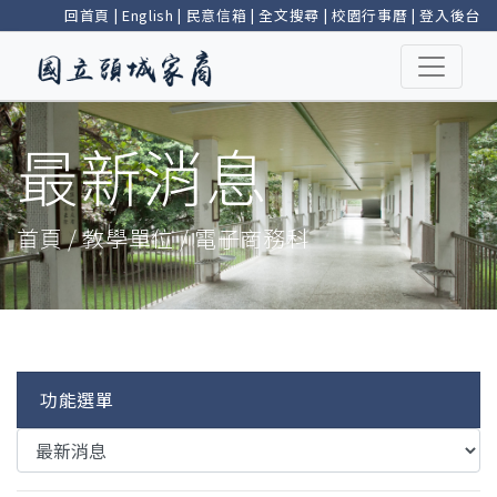
回首頁
|
English
|
民意信箱
|
全文搜尋
|
校園行事曆
|
登入後台
最新消息
首頁 / 教學單位 / 電子商務科
功能選單