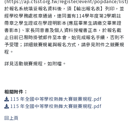
(https://ap.ctssf.org.tw/register/event/popdance
/list
於報名系統填妥報名資料後，須【輸出報名
表】列印，並
經學校學務處核章通過，連同蓋有114學年
度第2學期註
冊章之學生證或在學證明影本(應屆畢業生
請繳交畢業證
書影本)、家長同意書及個人資料授權書正
本，於報名截
止日前已限時掛號郵件至本會，始完成報
名手續，否則不
予受理；詳細競賽規範與報名方式，請
參見附件之競賽規
程。
詳見活動競賽規程，如附檔。
相關附件：
115 年全國中等學校熱舞大賽競賽規程.pdf
115 年全國中等學校熱舞大賽競賽規程.pdf
回上頁