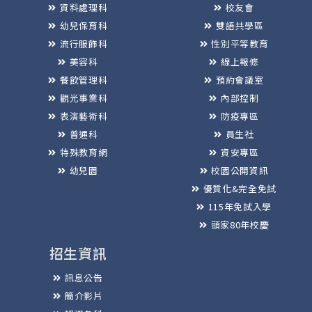
資料處理科
校友會
幼兒保育科
雙語共學區
流行服飾科
性別平等教育
美容科
線上報修
餐飲管理科
預約會議室
觀光事業科
內部控制
表演藝術科
防疫專區
普通科
員生社
特殊教育網
資安專區
幼兒園
校園公開資訊
優質化&完全免試
115年免試入學
頭家80年校慶
招生資訊
訊息公告
簡介影片